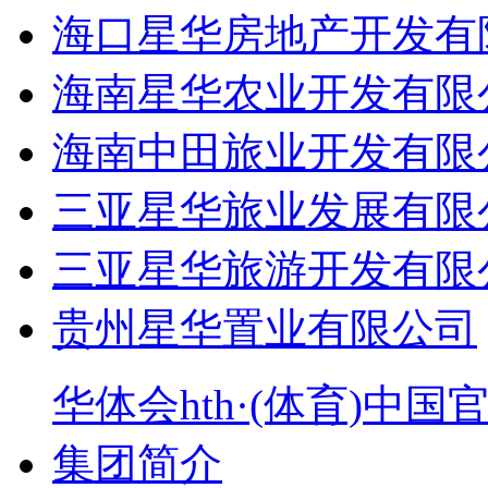
海口星华房地产开发有
海南星华农业开发有限
海南中田旅业开发有限
三亚星华旅业发展有限
三亚星华旅游开发有限
贵州星华置业有限公司
华体会hth·(体育)中国
集团简介