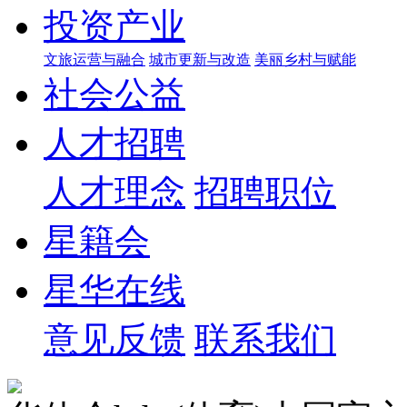
投资产业
文旅运营与融合
城市更新与改造
美丽乡村与赋能
社会公益
人才招聘
人才理念
招聘职位
星籍会
星华在线
意见反馈
联系我们