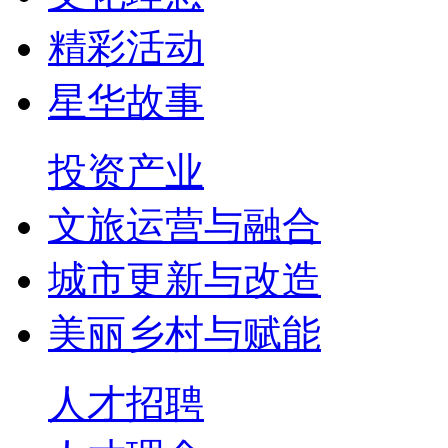
精彩活动
星华故事
投资产业
文旅运营与融合
城市更新与改造
美丽乡村与赋能
人才招聘