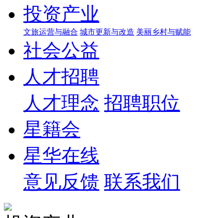
投资产业
文旅运营与融合
城市更新与改造
美丽乡村与赋能
社会公益
人才招聘
人才理念
招聘职位
星籍会
星华在线
意见反馈
联系我们