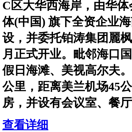
C区大华西海岸，由华体会h
体(中国) 旗下全资企业
设，并委托铂涛集团麗枫品
月正式开业。毗邻海口国
假日海滩、美视高尔夫。
公里，距离美兰机场45公
房，并设有会议室、餐厅
查看详细