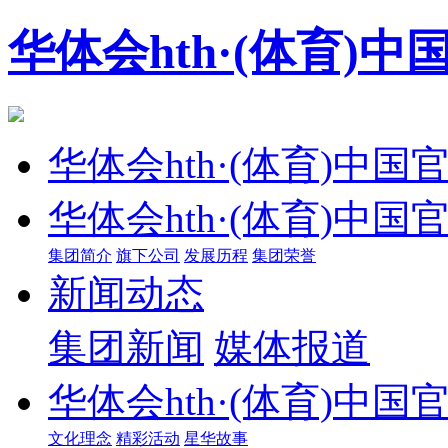
华体会hth·(体育)中
华体会hth·(体育)中国
华体会hth·(体育)中国
集团简介
旗下公司
发展历程
集团荣誉
新闻动态
集团新闻
媒体报道
华体会hth·(体育)中国
文化理念
精彩活动
星华故事