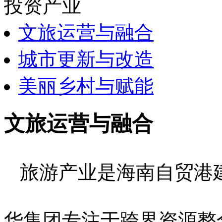
投资产业
文旅运营与融合
城市更新与改造
美丽乡村与赋能
文旅运营与融合
旅游产业是海南自贸港
华集团专注于跨界资源整