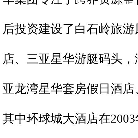
后投资建设了白石岭旅游
店、三亚星华游艇码头，
亚龙湾星华套房假日酒店
其中环球城大酒店在200