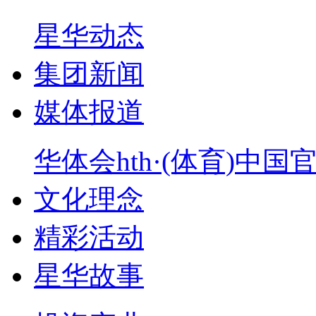
星华动态
集团新闻
媒体报道
华体会hth·(体育)中国
文化理念
精彩活动
星华故事