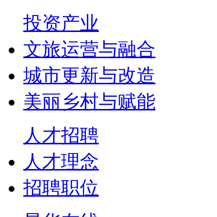
投资产业
文旅运营与融合
城市更新与改造
美丽乡村与赋能
人才招聘
人才理念
招聘职位