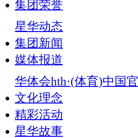
集团荣誉
星华动态
集团新闻
媒体报道
华体会hth·(体育)中国
文化理念
精彩活动
星华故事