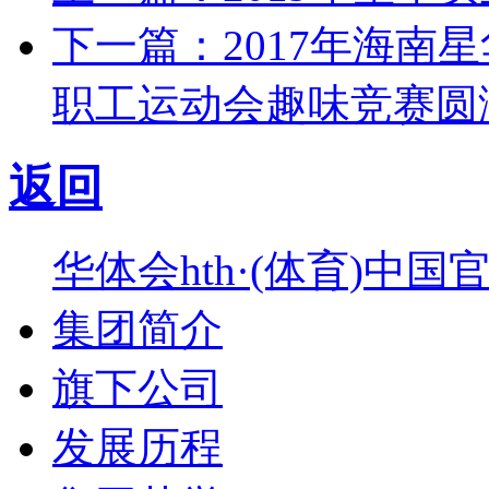
下一篇：2017年海南
职工运动会趣味竞赛圆
返回
华体会hth·(体育)中国
集团简介
旗下公司
发展历程