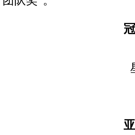
团队奖”。