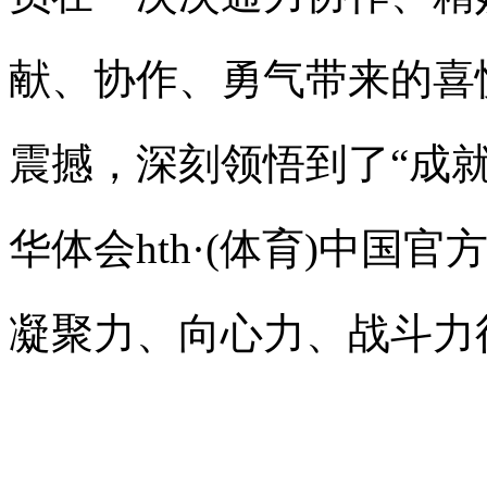
献、协作、勇气带来的喜
震撼，深刻领悟到了“成
华体会hth·(体育)中国
凝聚力、向心力、战斗力