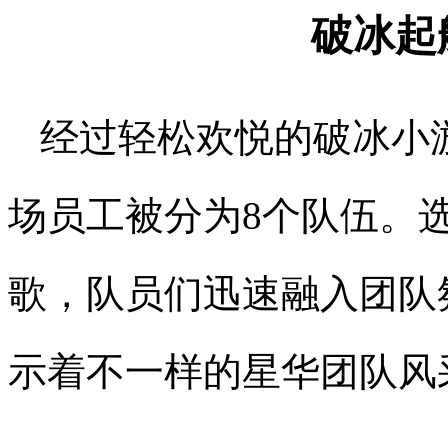
破冰起
经过轻松欢悦的破冰小
场员工被分为8个队伍。
歌，队员们迅速融入团队
示着不一样的星华团队风