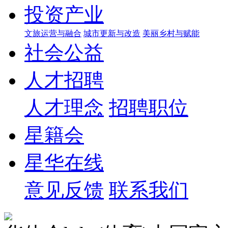
投资产业
文旅运营与融合
城市更新与改造
美丽乡村与赋能
社会公益
人才招聘
人才理念
招聘职位
星籍会
星华在线
意见反馈
联系我们