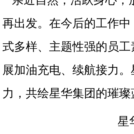
再出发。在今后的工作中
式多样、主题性强的员工
展加油充电、续航接力。
力，共绘星华集团的璀璨
星