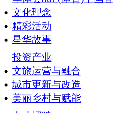
文化理念
精彩活动
星华故事
投资产业
文旅运营与融合
城市更新与改造
美丽乡村与赋能