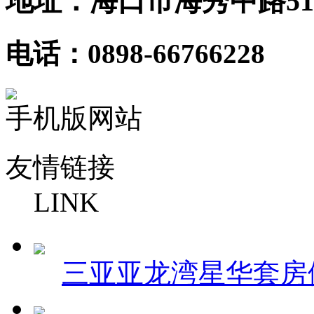
地址：海口市海秀中路51
电话：0898-66766228
手机版网站
友情链接
LINK
三亚亚龙湾星华套房