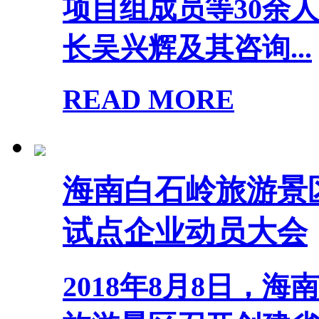
项目组成员等30余
长吴兴辉及其咨询...
READ MORE
海南白石岭旅游景
试点企业动员大会
2018年8月8日，