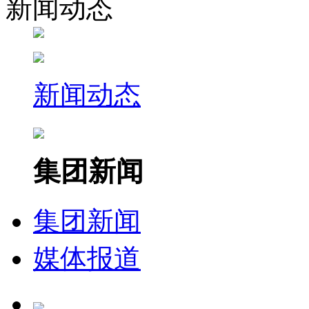
新闻动态
新闻动态
集团新闻
集团新闻
媒体报道