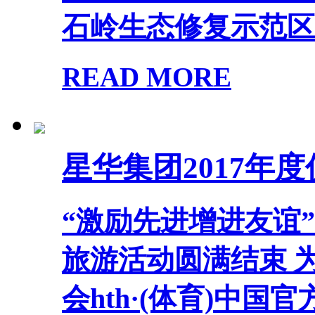
石岭生态修复示范区
READ MORE
星华集团2017年
“激励先进增进友谊”
旅游活动圆满结束 
会hth·(体育)中国