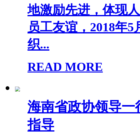
地激励先进，体现人
员工友谊，2018年
织...
READ MORE
海南省政协领导一
指导