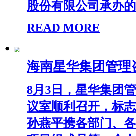
股份有限公司承办的星
READ MORE
海南星华集团管理
8月3日，星华集团
议室顺利召开，标志
孙燕平携各部门、各