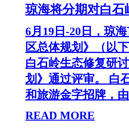
琼海将分期对白石
6月19日-20日，
区总体规划》（以下
白石岭生态修复研讨
划》通过评审。 白
和旅游金字招牌，由于
READ MORE