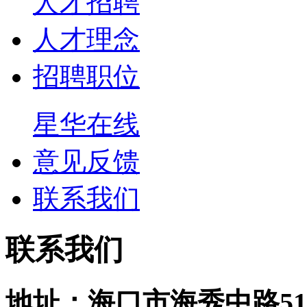
人才招聘
人才理念
招聘职位
星华在线
意见反馈
联系我们
联系我们
地址：海口市海秀中路51