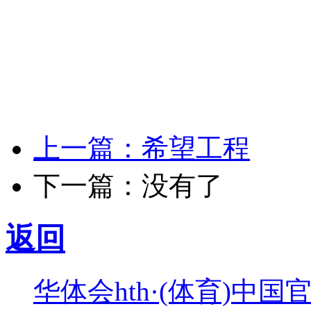
上一篇：希望工程
下一篇：没有了
返回
华体会hth·(体育)中国