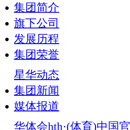
集团简介
旗下公司
发展历程
集团荣誉
星华动态
集团新闻
媒体报道
华体会hth·(体育)中国